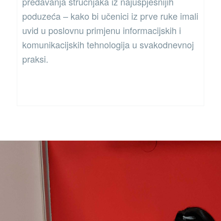
predavanja stručnjaka iz najuspješnijih
poduzeća – kako bi učenici iz prve ruke imali
uvid u poslovnu primjenu informacijskih i
komunikacijskih tehnologija u svakodnevnoj
praksi.