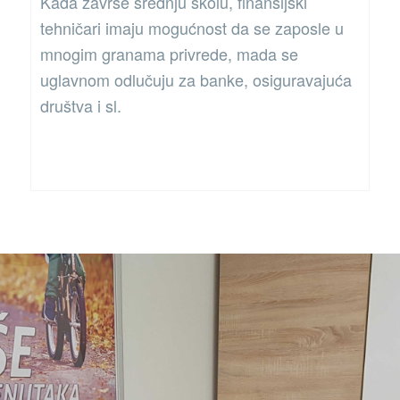
Kada završe srednju školu, finansijski
tehničari imaju mogućnost da se zaposle u
mnogim granama privrede, mada se
uglavnom odlučuju za banke, osiguravajuća
društva i sl.