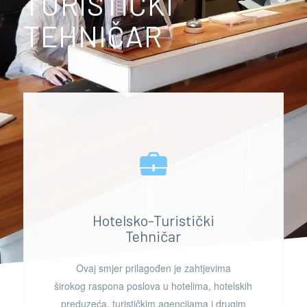
TURISTIČKI
TEHNIČAR
Hotelsko-Turistički
Tehničar
Ovaj
smjer
prilagođen je zahtjevima
širokog raspona poslova u hotelima, hotelskih
preduzeća
, turističkim agencijama i drugim