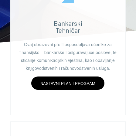
Bankarski
Tehničar
Ovaj obrazovni profil osposobljava učenike za
finansijsko – bankarske i osiguravajuće poslove, te
sticanje komunikacijskih vještina, kao i obavljanje
knjigovodstvenih i računovodstvenih usluga.
NASTAVNI PLAN I PROGRAM